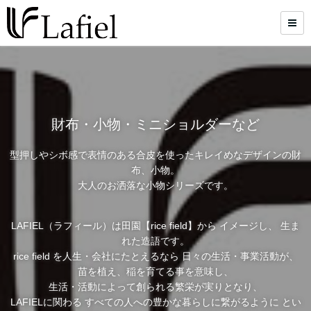
財布・小物・ミニショルダーなど
型押しやシボ感で表情のある合皮を使ったキレイめなデザインの財
布、小物。
大人のお洒落な小物シリーズです。
LAFIEL（ラフィール）は田園【rice field】から イメージし、 生ま
れた造語です。
rice field を人生・会社にたとえるなら 日々の生活・事業活動が、
苗を植え、稲を育てる事を意味し、
生活・活動によって創られる繁栄が実りとなり、
LAFIELに関わる すべての人への豊かな暮らしに繋がるように とい